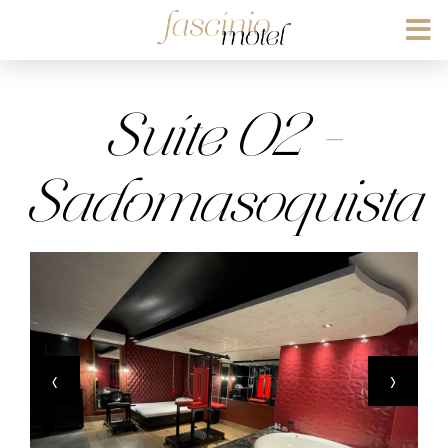
Suíte 02 –
Sadomasoquista
‹
›